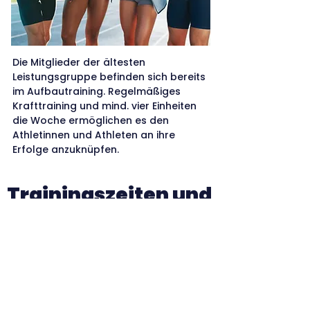
Die Mitglieder der ältesten
Leistungsgruppe befinden sich bereits
im Aufbautraining. Regelmäßiges
Krafttraining und mind. vier Einheiten
die Woche ermöglichen es den
Athletinnen und Athleten an ihre
Erfolge anzuknüpfen.
Trainingszeiten und
-orte
Bei Ostwestfalen-Lippe
Athletics findet das leistungs-
und wettkampforientierte
Training ab U14 täglich und an